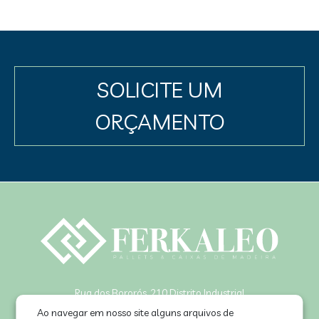
SOLICITE UM
ORÇAMENTO
Rua dos Bororós, 210 Distrito Industrial
Joinville-SC | CEP: 89239-290
Ao navegar em nosso site alguns arquivos de